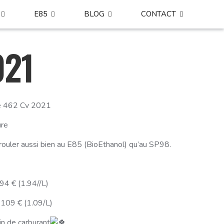
E85
BLOG
CONTACT
021
e 462 Cv 2021
ure
ouler aussi bien au E85 (BioEthanol) qu’au SP98.
4 € (1.94//L)
109 € (1.09/L)
n de carburant